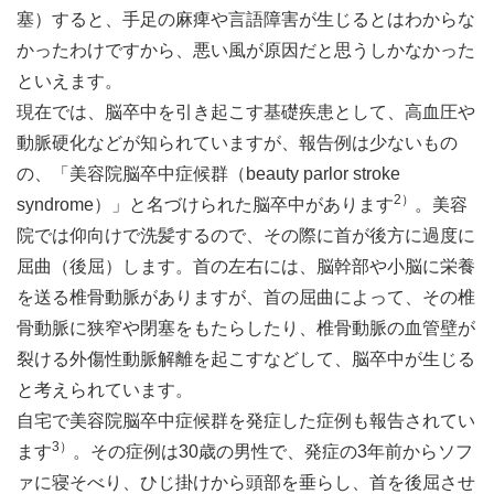
塞）すると、手足の麻痺や言語障害が生じるとはわからな
かったわけですから、悪い風が原因だと思うしかなかった
といえます。
現在では、脳卒中を引き起こす基礎疾患として、高血圧や
動脈硬化などが知られていますが、報告例は少ないもの
の、「美容院脳卒中症候群（beauty parlor stroke
2）
syndrome）」と名づけられた脳卒中があります
。美容
院では仰向けで洗髪するので、その際に首が後方に過度に
屈曲（後屈）します。首の左右には、脳幹部や小脳に栄養
を送る椎骨動脈がありますが、首の屈曲によって、その椎
骨動脈に狭窄や閉塞をもたらしたり、椎骨動脈の血管壁が
裂ける外傷性動脈解離を起こすなどして、脳卒中が生じる
と考えられています。
自宅で美容院脳卒中症候群を発症した症例も報告されてい
3）
ます
。その症例は30歳の男性で、発症の3年前からソフ
ァに寝そべり、ひじ掛けから頭部を垂らし、首を後屈させ