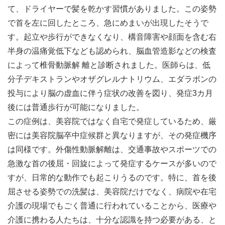
て、ドライヤーで髪を乾かす習慣がありました。この姿勢
で首を左に回したところ、急にめまいが出現したそうで
す。起立や歩行ができなくなり、構音障害や顔面を含む右
半身の温痛覚低下なども認められ、脳血管造影などの検査
によって椎骨動脈解 離と診断されました。医師らは、低
分子デキストランやオザグレルナトリウム、エダラボンの
投与により脳の虚血に伴う症状の改善を図り、発症3カ月
後には普通歩行が可能になりました。
この症例は、美容院ではなく自宅で発症しているため、厳
密には美容院脳卒中症候群と異なりますが、その発症機序
は同様です。外傷性動脈解離は、交通事故やスポーツでの
急激な首の後屈・回旋によって発症するケースが多いので
すが、日常的な動作でも起こりうるのです。特に、首を後
屈させる姿勢での洗髪は、美容院だけでなく、病院や在宅
介護の現場でもごく普通に行われていることから、医療や
介護に携わる人たちは、十分な認識を持つ必要がある、と