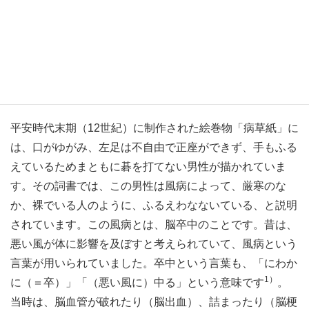
脳卒中の今昔。昔は風、今は美容院との関連
も？
平安時代末期（12世紀）に制作された絵巻物「病草紙」に
は、口がゆがみ、左足は不自由で正座ができず、手もふる
えているためまともに碁を打てない男性が描かれていま
す。その詞書では、この男性は風病によって、厳寒のな
か、裸でいる人のように、ふるえわなないている、と説明
されています。この風病とは、脳卒中のことです。昔は、
悪い風が体に影響を及ぼすと考えられていて、風病という
言葉が用いられていました。卒中という言葉も、「にわか
1）
に（＝卒）」「（悪い風に）中る」という意味です
。
当時は、脳血管が破れたり（脳出血）、詰まったり（脳梗