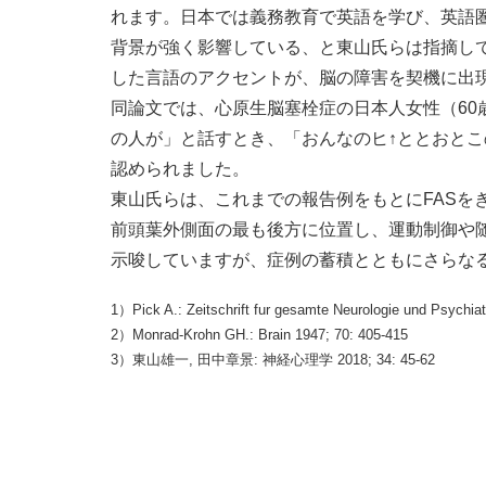
れます。日本では義務教育で英語を学び、英語
背景が強く影響している、と東山氏らは指摘し
した言語のアクセントが、脳の障害を契機に出
同論文では、心原生脳塞栓症の日本人女性（60
の人が」と話すとき、「おんなのヒ↑ととおとこ
認められました。
東山氏らは、これまでの報告例をもとにFASを
前頭葉外側面の最も後方に位置し、運動制御や
示唆していますが、症例の蓄積とともにさらな
1）Pick A.: Zeitschrift fur gesamte Neurologie und Psychiat
2）Monrad-Krohn GH.: Brain 1947; 70: 405-415
3）東山雄一, 田中章景: 神経心理学 2018; 34: 45-62