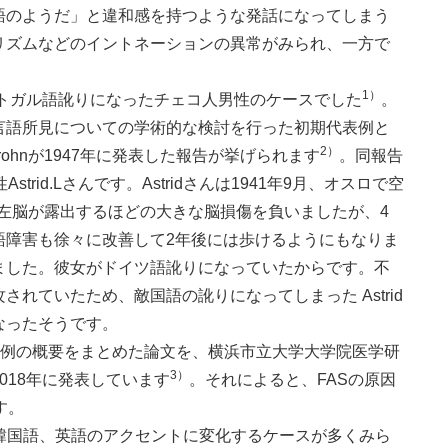
語のようだ」と違和感を持つような発話になってしまう
リズムなどのイントネーションの異常がみられ、一方で
1）
ルトガル語訛りになったチェコ人男性のケースでした
。
言語所見についての学術的な検討を行った初期代表例と
2）
rohnが1947年に発表した報告が挙げられます
。同報告
rid.Lさんです。Astridさんは1941年9月、オスロで空
左脳が露出するほどの大きな脳損傷を負いましたが、4
語障害も徐々に改善して2年後には歩けるようにもなりま
ました。彼女がドイツ語訛りになっていたからです。不
れていたため、敵国語の訛りになってしまった Astrid
なったそうです。
S88例の概要をまとめた論文を、横浜市立大学大学院医学研
3）
018年に発表しています
。それによると、FASの原因
す。
や韓国語、英語のアクセントに変化するケースが多くみら