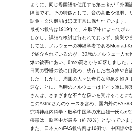
ように、同じ母国語を使用する第三者が「外国
障害です。その特徴として、音の高低や強弱、
語彙・文法機能はほぼ正常に保たれています。
最初の報告は1919年で、左脳卒中によってポ
しかし、詳細な検討は行われておらず、病巣や
しては、ノルウェーの神経学者であるMonrad-K
で紹介されているのが、30歳のノルウェー人女性Ast
爆の被害にあい、8mの高さから転落しました。
日間の昏睡の後に目覚め、残存した右麻痺や言
した。しかし、周囲の人々は奇異な印象を抱き
運なことに、当時のノルウェーはドイツ軍に侵攻さ
さんは、さまざまな不当な扱いを受けることに
このAstridさんのケースを含め、国内外のFA
究科神経内科学・脳卒中医学の東山雄一氏らが2
疾患は、脳卒中が最多（約78％）となっていま
また、日本人のFAS報告例は16例で、中国語