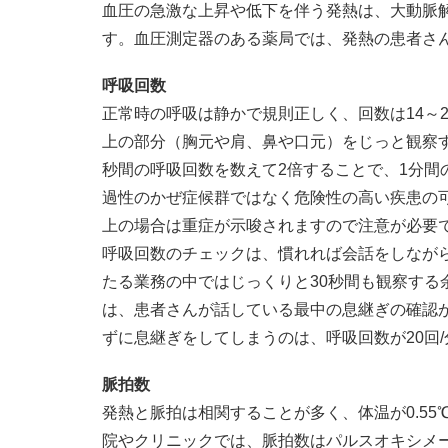
血圧の急激な上昇や低下を伴う発熱は、大動脈
す。血圧測定器のある薬局では、発熱の患者さ
呼吸回数
正常時の呼吸は静かで規則正しく、回数は14～
上の部分（胸元や肩、鼻や口元）をじっと観察す
秒間の呼吸回数を数えて2倍することで、1分間
過性のかぜ症候群ではなく危険性の高い疾患の可
上の場合は重症が示唆されますので注意が必要
呼吸回数のチェックは、慣れれば会話をしなが
たる業務の中ではじっくりと30秒間も観察する
は、患者さんが話している最中の息継ぎの確認
ずに息継ぎをしてしまうのは、呼吸回数が20回
脈拍数
発熱と脈拍は相関することが多く、体温が0.55
院やクリニックでは、脈拍数はパルスオキシメ