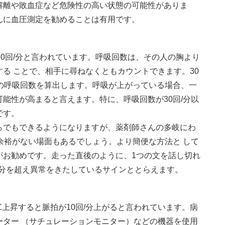
解離や敗血症など危険性の高い状態の可能性がありま
んに血圧測定を勧めることは有用です。
20回/分と言われています。呼吸回数は、その人の胸より
る ことで、相手に尋ねなくともカウントできます。30
の呼吸回数を算出します。呼吸が上がっている場合、一
能性が高まると言えます。特に、呼吸回数が30回/分以
です。
らでもできるようになりますが、薬剤師さんの多岐にわ
余裕がない場面もあるでしょう。より簡便な方法と して
がお勧めです。走った直後のように、1つの文を話し切れ
/分を超え異常をきたしているサインととらえます。
℃上昇すると脈拍が10回/分上がると言われています。病
ーター （サチュレーションモニター）などの機器を使用