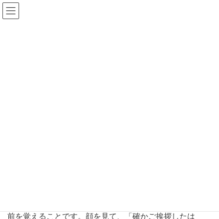
ファーマスタイルWEB
クレデンシャルカフェ 記憶
HOME
2020年05月号
クレデンシャルカフェ 記憶
春は異動や転勤、新入社員の配属など職場でも何かと出会
いが多くなる季節ですね。この時期、私が苦労するのが名
前を覚えることです。顔を見て、「確かご挨拶したは