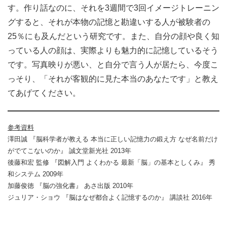
す。作り話なのに、それを3週間で3回イメージトレーニン
グすると、それが本物の記憶と勘違いする人が被験者の
25％にも及んだという研究です。また、自分の顔や良く知
っている人の顔は、実際よりも魅力的に記憶しているそう
です。写真映りが悪い、と自分で言う人が居たら、今度こ
っそり、「それが客観的に見た本当のあなたです」と教え
てあげてください。
参考資料
澤田誠 『脳科学者が教える 本当に正しい記憶力の鍛え方 なぜ名前だけ
がでてこないのか』 誠文堂新光社 2013年
後藤和宏 監修 『図解入門 よくわかる 最新「脳」の基本としくみ』 秀
和システム 2009年
加藤俊徳 『脳の強化書』 あさ出版 2010年
ジュリア・ショウ 『脳はなぜ都合よく記憶するのか』 講談社 2016年