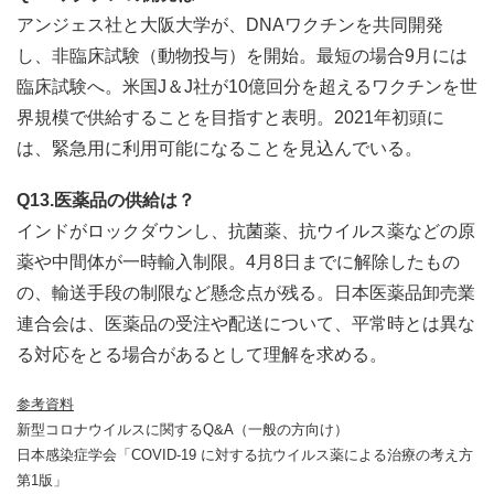
アンジェス社と大阪大学が、DNAワクチンを共同開発
し、非臨床試験（動物投与）を開始。最短の場合9月には
臨床試験へ。米国J＆J社が10億回分を超えるワクチンを世
界規模で供給することを目指すと表明。2021年初頭に
は、緊急用に利用可能になることを見込んでいる。
Q13.医薬品の供給は？
インドがロックダウンし、抗菌薬、抗ウイルス薬などの原
薬や中間体が一時輸入制限。4月8日までに解除したもの
の、輸送手段の制限など懸念点が残る。日本医薬品卸売業
連合会は、医薬品の受注や配送について、平常時とは異な
る対応をとる場合があるとして理解を求める。
参考資料
新型コロナウイルスに関するQ&A（一般の方向け）
日本感染症学会「COVID-19 に対する抗ウイルス薬による治療の考え方
第1版」