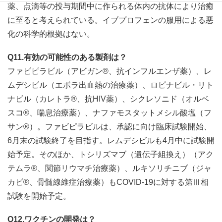
薬、点滴等の投与期間中に作られる体内の抗体により治癒
に至ると考えられている。イブプロフェンの服用による悪
化の科学的根拠はない。
Q11.有効の可能性のある製剤は？
ファビピラビル（アビガン®、抗インフルエンザ薬）、レ
ムデシビル（エボラ出血熱の治療薬）、ロピナビル・リト
ナビル（カレトラ®、抗HIV薬）、シクレソニド（オルベ
スコ®、喘息治療薬）、ナファモスタットメシル酸塩（フ
サン®）。ファビピラビルは、承認に向け臨床試験開始、
6月末の試験終了を目指す。レムデシビルも4月中に試験開
始予定。そのほか、トシリズマブ（遺伝子組換え）（アク
テムラ®、関節リウマチ治療薬）、ルキソリチニブ（ジャ
カビ®、骨髄線維症治療薬）もCOVID-19に対する第Ⅲ相
試験を開始予定。
Q12.ワクチンの開発は？