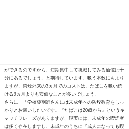
などは、特に、医師には話せないけど薬剤師さんには話せ
るという場面も多いはずです」と語ります。
また、薬局内に禁煙ポスターを貼れば、「禁煙治療ってど
うなの？」と相談されることもあるのではないでしょう
か。舘野氏は「『禁煙治療はたった3ヵ月、開始から計5回
の受診だけです。成功率は8割もあり、ラクに止められま
すよ』などとアドバイスをいただけると助かります。何
年、何十年も続いた喫煙生活をたった3ヵ月で止めること
ができるのですから、短期集中して挑戦してみる価値は十
分にあるでしょう」と期待しています。吸う本数にもより
ますが、禁煙外来の3ヵ月でのコストは、たばこを吸い続
ける3ヵ月よりも安価なことが多いでしょう。
さらに、「学校薬剤師さんには未成年への防煙教育をしっ
かりとお願いしたいです。『たばこは20歳から』というキ
ャッチフレーズがありますが、現実には、未成年の喫煙者
は多く存在しますし、未成年のうちに『成人になっても喫