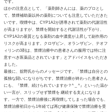
です。
ほかの注意点として、「薬剤師さんには、薬のプロとし
て、禁煙補助薬以外の薬剤についても注意していただきた
いです。喫煙中は、CYP1A2が誘導されて薬剤の代謝活性
が高まりますが、禁煙を開始すると代謝活性が下がり、
CYP1A2の基質となる薬剤の血中濃度が上昇して副作用の
リスクが高まります。クロザピン、オランザピン、テオフ
ィリンの3剤は、禁煙治療中の患者さんの服用では特に注
意すべき医薬品とされています」とアドバイスをいただき
ました。
最後に、舘野氏からのメッセージです。「禁煙は自分との
孤独な闘いになりがちです。禁煙治療が終わった患者さん
にも、『禁煙、続けられていますか？^ _ ^』といった温か
い一言が、スリップせず禁煙を 継続する支えになりま
す。一方で、禁煙治療後に再喫煙してしまった場合でも、
禁煙治療初日から1年経てば再び健康保険で禁煙治療を受