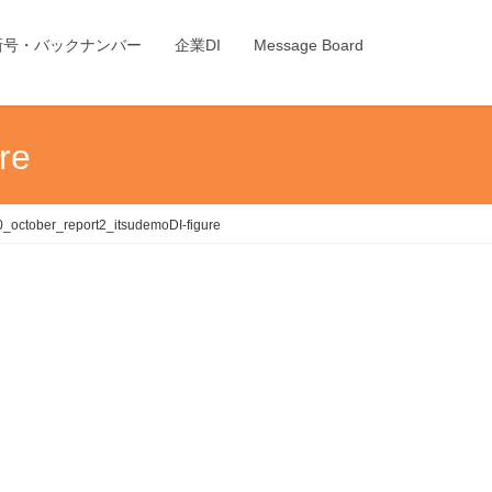
新号・バックナンバー
企業DI
Message Board
re
_october_report2_itsudemoDI-figure