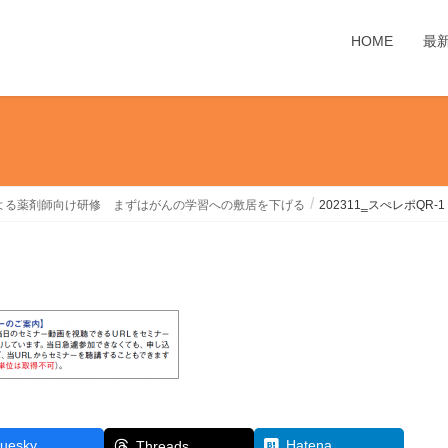
HOME
最
よる薬剤師向け研修 まずはがんの学習への敷居を下げる
202311‗スぺレポQR-1
luesky
Hatena
Threads