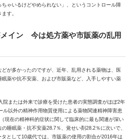
っちゃいるけどやめられない」、というコントロール障
きます。
メイン 今は処方薬や市販薬の乱用
どが多かったのですが、近年、乱用される薬物は、医
睡眠薬や抗不安薬、および市販薬など、入手しやすい薬
入院または外来で診療を受けた患者の実態調査がほぼ2年
コール以外の精神作用物質使用による薬物関連精神障害患
物（現在の精神科的症状に関して臨床的に最も関連が深い
睡眠薬・抗不安薬28.7％、覚せい剤28.2％に次いで、
ータとして10歳代では、市販薬の使用の割合が2016年は