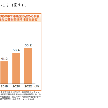
ています
（図１）
。
査事業費補助金（医薬品・医療機器等レギュラト
）分担研究報告書全国の精神科医療施設における
（研究分担者：国立精神・神経医療研究センター
存研究部部長松本俊彦氏）をもとに作成