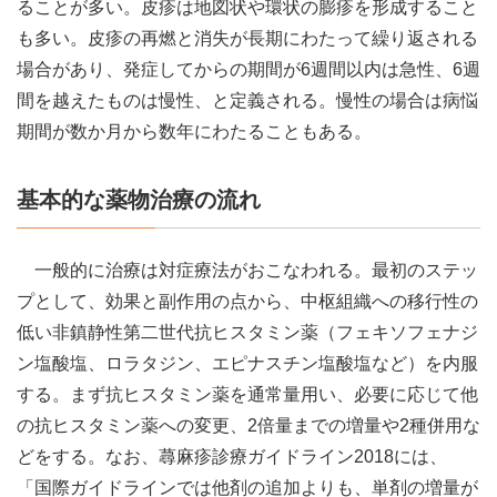
ることが多い。皮疹は地図状や環状の膨疹を形成すること
も多い。皮疹の再燃と消失が長期にわたって繰り返される
場合があり、発症してからの期間が6週間以内は急性、6週
間を越えたものは慢性、と定義される。慢性の場合は病悩
期間が数か月から数年にわたることもある。
基本的な薬物治療の流れ
一般的に治療は対症療法がおこなわれる。最初のステッ
プとして、効果と副作用の点から、中枢組織への移行性の
低い非鎮静性第二世代抗ヒスタミン薬（フェキソフェナジ
ン塩酸塩、ロラタジン、エピナスチン塩酸塩など）を内服
する。まず抗ヒスタミン薬を通常量用い、必要に応じて他
の抗ヒスタミン薬への変更、2倍量までの増量や2種併用な
どをする。なお、蕁麻疹診療ガイドライン2018には、
「国際ガイドラインでは他剤の追加よりも、単剤の増量が