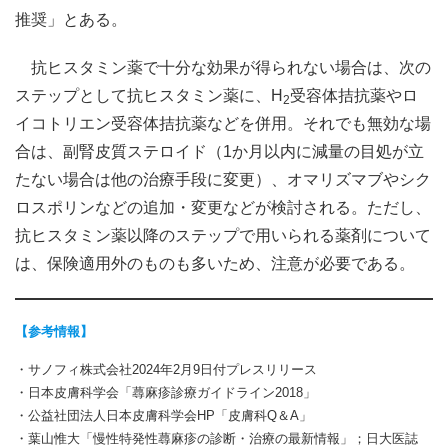
推奨」とある。
抗ヒスタミン薬で十分な効果が得られない場合は、次の
ステップとして抗ヒスタミン薬に、H
受容体拮抗薬やロ
2
イコトリエン受容体拮抗薬などを併用。それでも無効な場
合は、副腎皮質ステロイド（1か月以内に減量の目処が立
たない場合は他の治療手段に変更）、オマリズマブやシク
ロスポリンなどの追加・変更などが検討される。ただし、
抗ヒスタミン薬以降のステップで用いられる薬剤について
は、保険適用外のものも多いため、注意が必要である。
【参考情報】
・サノフィ株式会社2024年2月9日付プレスリリース
・日本皮膚科学会「蕁麻疹診療ガイドライン2018」
・公益社団法人日本皮膚科学会HP「皮膚科Q＆A」
・葉山惟大「慢性特発性蕁麻疹の診断・治療の最新情報」；日大医誌