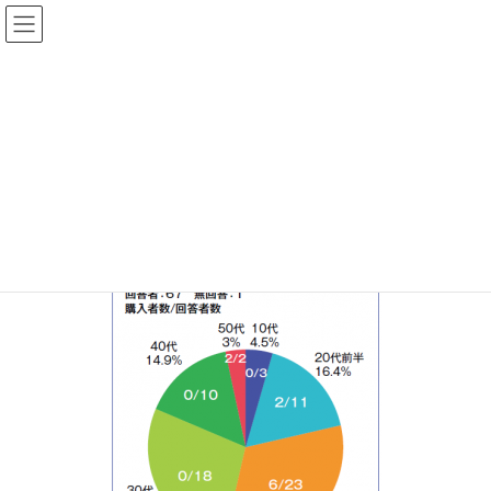
ファーマスタイルWEB
202408‗スぺレポ2図1
HOME
ファーマスタイル 2024年8月号
試験販売後の独自アンケート調査や海外との違いから課題を考える
202408‗スぺレポ2図1