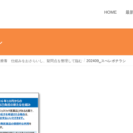
HOME
最
シ
定療養 仕組みをおさらいし、疑問点を整理して臨む
202409‗スぺレポチラシ