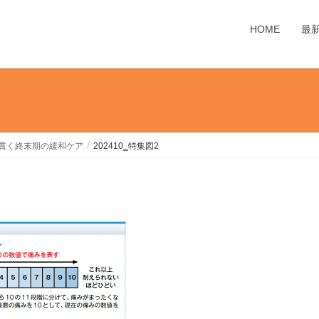
HOME
最
を貫く終末期の緩和ケア
202410‗特集図2