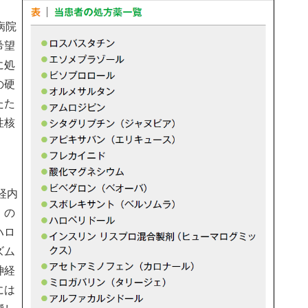
病院
希望
に処
の硬
たた
性核
経内
）の
ハロ
ズム
神経
には