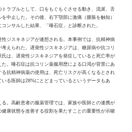
トラブルとして、口をもぐもぐさせる動き、流涎、舌
ルを中止した。その後、右下顎部に激痛（腫脹を触知）
にコンサルした結果、「唾石症」と診断された。
性ジスキネジアが連想される。本事例では、抗精神病
が考えられた。遅発性ジスキネジアは、糖尿病や抗コリ
原氏は、遅発性ジスキネジアを発症していると死亡率が
えた。唾石症は抗コリン薬服用歴による口渇が背景にあ
する抗精神病薬の使用は、死亡リスクが高くなるとされ
いる医師は28%にとどまっているというデータもあ
る。高齢患者の服薬管理では、家族や医師との連携が
の健康状態を改善する役割を果たすことの重要性が示唆