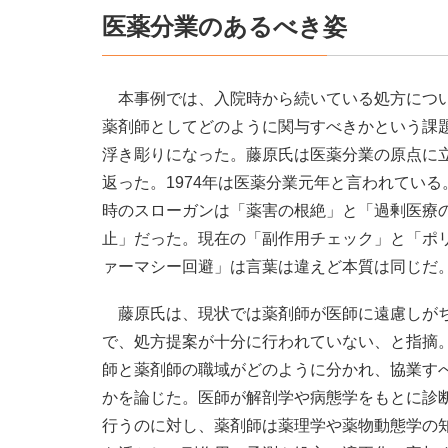
医薬分業のあるべき姿
本事例では、入院時から続いている処方につ
薬剤師としてどのように関与すべきかという課
浮き彫りになった。藤原氏は医薬分業の原点に
返った。1974年は医薬分業元年と言われている
時のスローガンは「薬害の根絶」と「過剰医療
止」だった。現在の「副作用チェック」と「ポ
ァーマシー回避」は言葉は違えど本質は同じだ
藤原氏は、現状では薬剤師が医師に遠慮しが
で、処方提案が十分に行われていない、と指摘
師と薬剤師の職域がどのように分かれ、協業す
かを論じた。医師が解剖学や病態学をもとに診
行うのに対し、薬剤師は薬理学や薬物動態学の