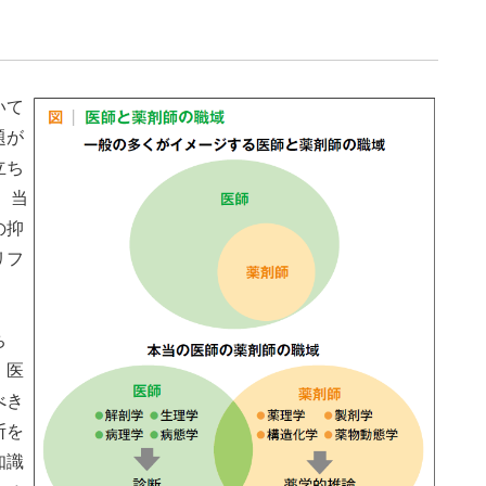
いて
題が
立ち
。当
の抑
リフ
。
ち
。医
べき
断を
知識