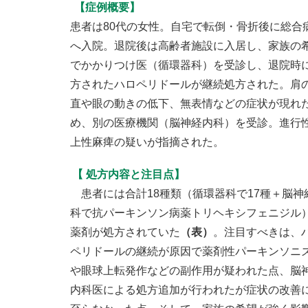
【症例概要】
患者は80代の女性。自宅で転倒・骨折後に総合
へ入院。退院後は高齢者施設に入居し、家族の
でかかりつけ医（循環器科）を受診し、退院時
方されたハロペリドールが継続処方された。肩
直や眼の動きの低下、無表情などの症状が現れ
め、別の医療機関（脳神経内科）を受診。進行
上性麻痺の疑いが指摘された。
【 処方内容と注目点】
患者には合計18種類（循環器科で17種＋脳神
科で抗パーキンソン病薬トリヘキシフェニジル
薬剤が処方されていた
（表）
。注目すべきは、
ペリドールの継続が原因で薬剤性パーキンソニ
や眼球上転発作などの副作用が疑われた点、脳
内科医による処方追加が行われたが症状の改善