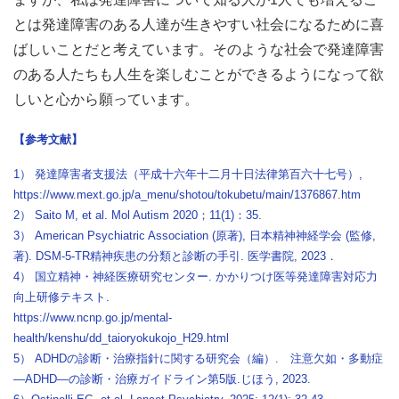
とは発達障害のある人達が生きやすい社会になるために喜
ばしいことだと考えています。そのような社会で発達障害
のある人たちも人生を楽しむことができるようになって欲
しいと心から願っています。
【参考文献】
1） 発達障害者支援法（平成十六年十二月十日法律第百六十七号）,
https://www.mext.go.jp/a_menu/shotou/tokubetu/main/1376867.htm
2） Saito M, et al. Mol Autism 2020；11(1)：35.
3） American Psychiatric Association (原著), 日本精神神経学会 (監修,
著). DSM-5-TR精神疾患の分類と診断の手引. 医学書院, 2023．
4） 国立精神・神経医療研究センター. かかりつけ医等発達障害対応力
向上研修テキスト.
https://www.ncnp.go.jp/mental-
health/kenshu/dd_taioryokukojo_H29.html
5） ADHDの診断・治療指針に関する研究会（編）. 注意欠如・多動症
―ADHD―の診断・治療ガイドライン第5版.じほう, 2023.