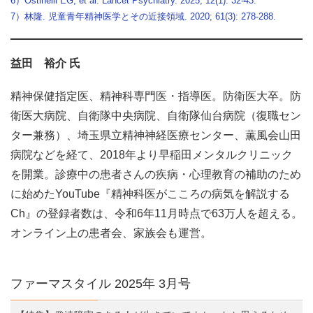
6）Ostinelli EG, et al. Lancet Psychiatry. 2025; 12(1): 32-43.
7）林隆. 児童青年精神医学とその近接領域. 2020; 61(3): 278-288.
益田 裕介 氏
精神保健指定医、精神科専門医・指導医。防衛医大卒。防
衛医大病院、自衛隊中央病院、自衛隊仙台病院（復職セン
ター兼務）、埼玉県立精神神経医療センター、薫風会山田
病院などを経て、2018年より早稲田メンタルクリニック
を開業。診療中の患者さんの疾病・心理教育の補助のため
に始めたYouTube『精神科医がこころの病気を解説する
Ch』の登録者数は、令和6年11月時点で63万人を超える。
オンライン上の患者会、家族会も運営。
ファーマスタイル 2025年 3月号