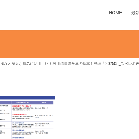
HOME
最
撲など身近な痛みに活用 OTC外用鎮痛消炎薬の基本を整理
202505‗スペレポ表