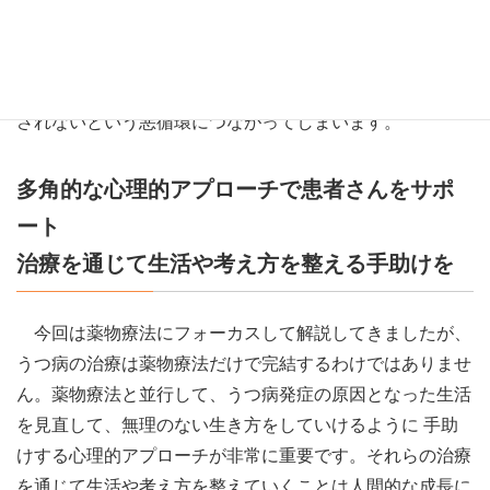
がないままオレキシン受容体拮抗薬を服用すると、患者さ
んは悪夢への恐怖から服用中断が起きかねません。いつま
でも不眠の症状が改善されないだけでなく、うつ病も改善
されないという悪循環につながってしまいます。
多角的な心理的アプローチで患者さんをサポ
ート
治療を通じて生活や考え方を整える手助けを
今回は薬物療法にフォーカスして解説してきましたが、
うつ病の治療は薬物療法だけで完結するわけではありませ
ん。薬物療法と並行して、うつ病発症の原因となった生活
を見直して、無理のない生き方をしていけるように 手助
けする心理的アプローチが非常に重要です。それらの治療
を通じて生活や考え方を整えていくことは人間的な成長に