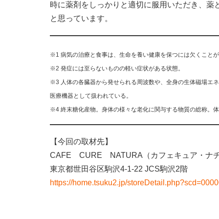
時に薬剤をしっかりと適切に服用いただき、薬
と思っています。
※1 病気の治療と食事は、生命を養い健康を保つには欠くこと
※2 発症には至らないものの軽い症状がある状態。
※3 人体の各臓器から発せられる周波数や、全身の生体磁場エ
医療機器として扱われている。
※4 終末糖化産物。身体の様々な老化に関与する物質の総称。
【今回の取材先】
CAFE CURE NATURA（カフェキュア・ナ
東京都世田谷区駒沢4-1-22 JCS駒沢2階
https://home.tsuku2.jp/storeDetail.php?scd=00