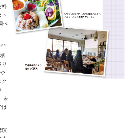
お料
タト
調べ
※4
内糖
取り
下や
スク
年
、未
では
講演