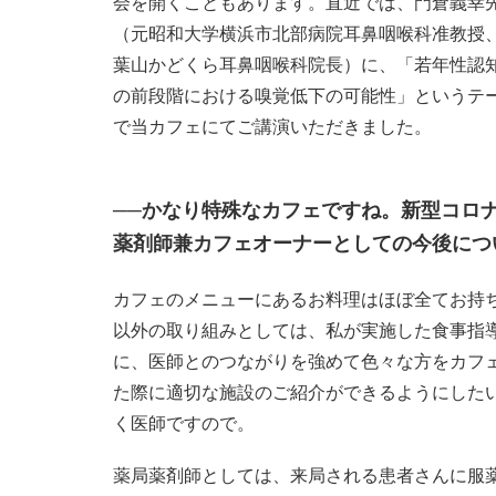
会を開くこともあります。直近では、門倉義幸
（元昭和大学横浜市北部病院耳鼻咽喉科准教授
葉山かどくら耳鼻咽喉科院長）に、「若年性認
の前段階における嗅覚低下の可能性」というテ
で当カフェにてご講演いただきました。
──かなり特殊なカフェですね。新型コロ
薬剤師兼カフェオーナーとしての今後につ
カフェのメニューにあるお料理はほぼ全てお持
以外の取り組みとしては、私が実施した食事指
に、医師とのつながりを強めて色々な方をカフ
た際に適切な施設のご紹介ができるようにした
く医師ですので。
薬局薬剤師としては、来局される患者さんに服