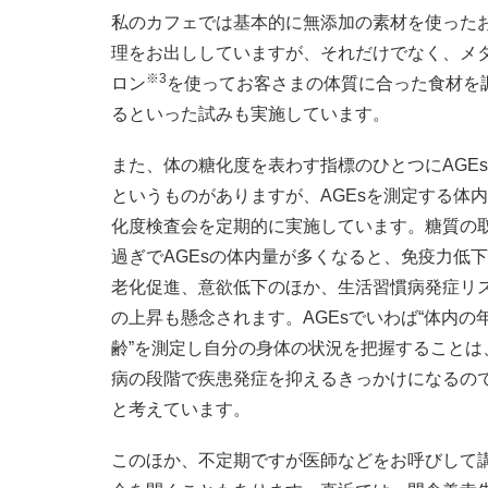
私のカフェでは基本的に無添加の素材を使った
理をお出ししていますが、それだけでなく、メ
※3
ロン
を使ってお客さまの体質に合った食材を
るといった試みも実施しています。
また、体の糖化度を表わす指標のひとつにAGEs
というものがありますが、AGEsを測定する体
化度検査会を定期的に実施しています。糖質の
過ぎでAGEsの体内量が多くなると、免疫力低
老化促進、意欲低下のほか、生活習慣病発症リ
の上昇も懸念されます。AGEsでいわば“体内の
齢”を測定し自分の身体の状況を把握することは
病の段階で疾患発症を抑えるきっかけになるの
と考えています。
このほか、不定期ですが医師などをお呼びして