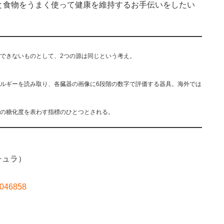
と食物をうまく使って健康を維持するお手伝いをしたい
ができないものとして、2つの源は同じという考え。
ネルギーを読み取り、各臓器の画像に6段階の数字で評価する器具。海外では
体の糖化度を表わす指標のひとつとされる。
チュラ）
00046858