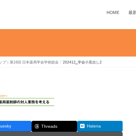
HOME
最
ップ｜第18回 日本薬局学会学術総会
202412‗学会小見出し2
luesky
Hatena
Threads