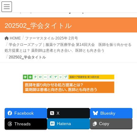
ファーマスタイルWEB
202502‗学会タイトル
HOME
ファーマスタイル 2025年 2月号
学会クローズアップ｜服薬ケア医療学会 第14回大会 医師を振り向かせる
処方提案とは？ 薬剤師は患者と向き合い、医師とも向き合う
202502‗学会タイトル
Facebook
X
Bluesky
Hatena
Copy
Threads